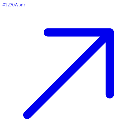
#
1270
Abrir