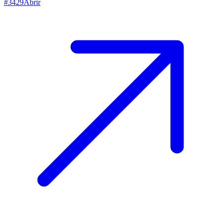
#
3429
Abrir