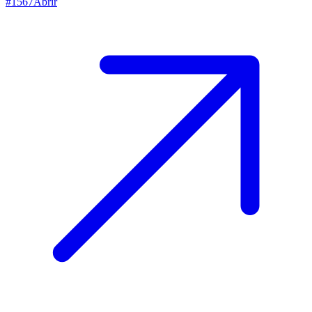
#
1567
Abrir