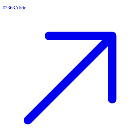
#
7363
Abrir