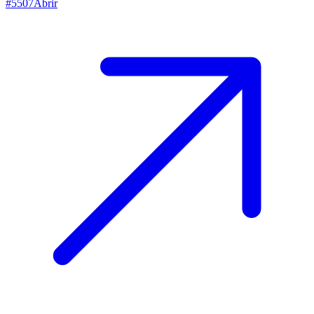
#
5507
Abrir