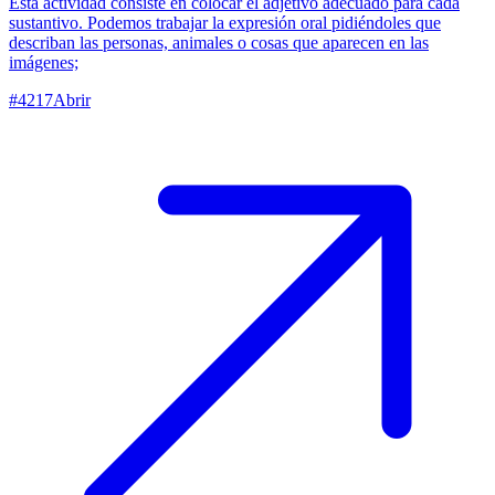
Esta actividad consiste en colocar el adjetivo adecuado para cada
sustantivo. Podemos trabajar la expresión oral pidiéndoles que
describan las personas, animales o cosas que aparecen en las
imágenes;
#
4217
Abrir