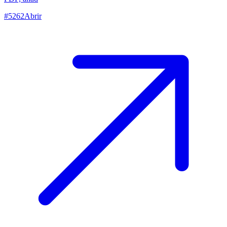
#
5262
Abrir