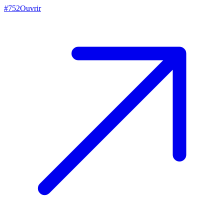
#
752
Ouvrir