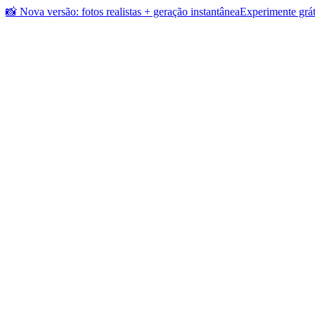
📸 Nova versão: fotos realistas + geração instantânea
Experimente grát