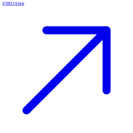
#
3803
Abrir