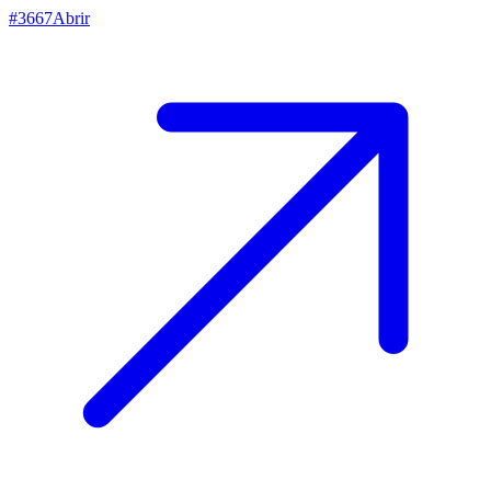
#
3667
Abrir