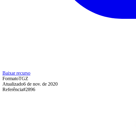
Baixar recurso
Formato
TGZ
Atualizado
6 de nov. de 2020
Referência
#
2896