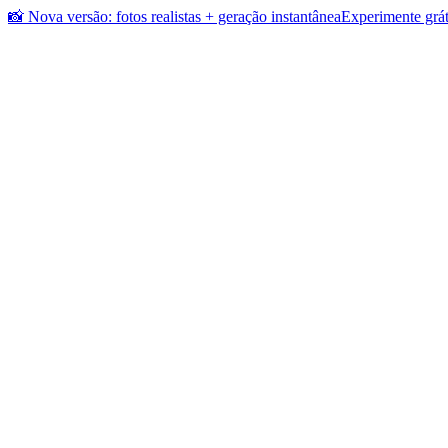
📸 Nova versão: fotos realistas + geração instantânea
Experimente grát