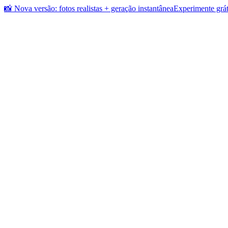
📸 Nova versão: fotos realistas + geração instantânea
Experimente grát