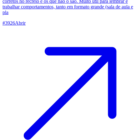
corretos no recreio e os que não o são. Muito útil para lembrar e
trabalhar comportamentos, tanto em formato grande (sala de aula e
pla
#
3926
Abrir