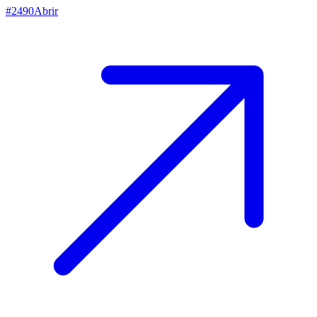
#
2490
Abrir