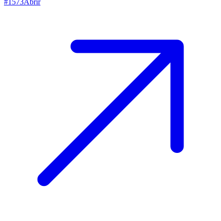
#
1573
Abrir