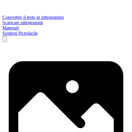
Convertire il testo in pittogrammi
Scaricare pittogrammi
Materiali
Sostieni Pictofacile