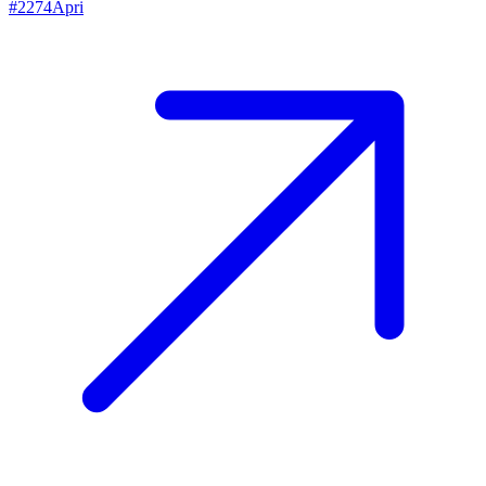
#
2274
Apri