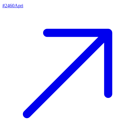
#
2460
Apri