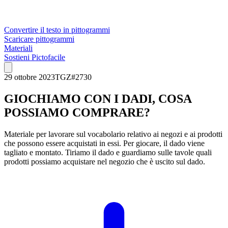
Convertire il testo in pittogrammi
Scaricare pittogrammi
Materiali
Sostieni Pictofacile
29 ottobre 2023
TGZ
#
2730
GIOCHIAMO CON I DADI, COSA
POSSIAMO COMPRARE?
Materiale per lavorare sul vocabolario relativo ai negozi e ai prodotti
che possono essere acquistati in essi. Per giocare, il dado viene
tagliato e montato. Tiriamo il dado e guardiamo sulle tavole quali
prodotti possiamo acquistare nel negozio che è uscito sul dado.