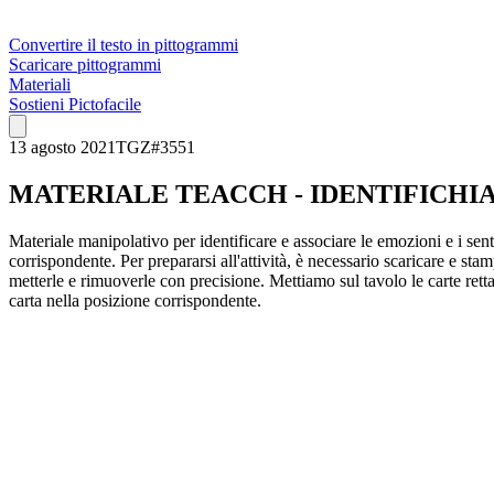
Convertire il testo in pittogrammi
Scaricare pittogrammi
Materiali
Sostieni Pictofacile
13 agosto 2021
TGZ
#
3551
MATERIALE TEACCH - IDENTIFICHI
Materiale manipolativo per identificare e associare le emozioni e i sent
corrispondente. Per prepararsi all'attività, è necessario scaricare e sta
metterle e rimuoverle con precisione. Mettiamo sul tavolo le carte rett
carta nella posizione corrispondente.